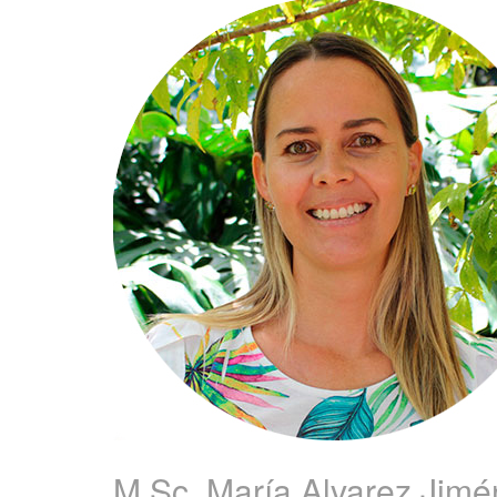
M.Sc. María
Alvarez Jimé