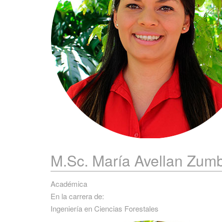
M.Sc. María
Avellan Zum
Académica
En la carrera de:
Ingeniería en Ciencias Forestales