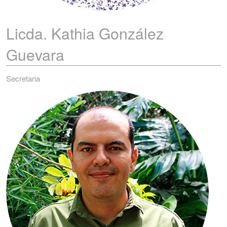
Licda. Kathia
González
Guevara
Secretaria